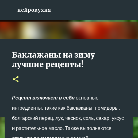
К основному контенту
нейрокухня
Салат «Лаззат» с
Баклажаны на зиму
хрустящими баклажанами
лучшие рецепты!
0
Рецепт включает в себя
основные
ингредиенты, такие как баклажаны, помидоры,
болгарский перец, лук, чеснок, соль, сахар, уксус
и растительное масло. Также выполняются