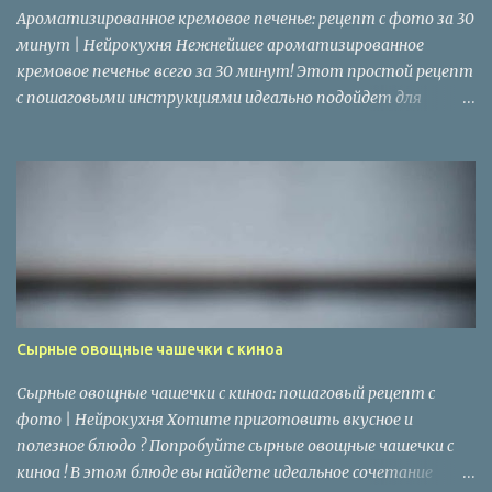
Ароматизированное кремовое печенье: рецепт с фото за 30
минут | Нейрокухня Нежнейшее ароматизированное
кремовое печенье всего за 30 минут! Этот простой рецепт
с пошаговыми инструкциями идеально подойдет для
любителей домашней выпечки . Печенье получается
мягким внутри и хрустящим снаружи благодаря
использованию сливок и кукурузного крахмала.
Приготовьте печенье по этому рецепту и наслаждайтесь
лакомством с чашкой чая или кофе! Ароматизированное
кремовое печенье рецепт: Время приготовления: 30 минут
Уровень сложности: Средний Общее количество калорий:
290 ккал Углеводы: 40 г Белки: 5 г Жиры: 20 г Ингредиенты:
200 г пшеничной муки 50 г кукурузного крахмала 1 г соли 5 г
Сырные овощные чашечки с киноа
разрыхлителя 2 г пищевой соды 150 г сливок для взбивания
Кнопка купить продукты для рецепта с доставкой Купить
Сырные овощные чашечки с киноа: пошаговый рецепт с
продукты для рецепта с доставкой Необходимые кухонные
фото | Нейрокухня Хотите приготовить вкусное и
инструменты: Духовка Противень Миска Блендер
полезное блюдо ? Попробуйте сырные овощные чашечки с
Инструкции: Включите и разогрейте духовку до 180°C. ...
киноа ! В этом блюде вы найдете идеальное сочетание